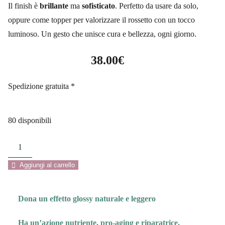
Il finish è
brillante
ma
sofisticato
. Perfetto da usare da solo,
oppure come topper per valorizzare il rossetto con un tocco
luminoso. Un gesto che unisce cura e bellezza, ogni giorno.
38.00
€
Spedizione gratuita *
80 disponibili
Vilo
Lip
Aggiungi al carrello
Oil
quantità
Dona un effetto glossy naturale e leggero
Ha un’azione nutriente, pro-aging e riparatrice.