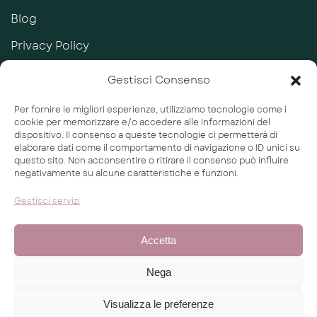
Blog
Privacy Policy
Cookie Policy
Gestisci Consenso
Termini e Condizioni
Per fornire le migliori esperienze, utilizziamo tecnologie come i
cookie per memorizzare e/o accedere alle informazioni del
SHOP
dispositivo. Il consenso a queste tecnologie ci permetterà di
elaborare dati come il comportamento di navigazione o ID unici su
Beauty Caress
questo sito. Non acconsentire o ritirare il consenso può influire
negativamente su alcune caratteristiche e funzioni.
Consulenza Beauty
Gestisci servizi
Percorso Skincare
Accetta
Powered by
The BB's Way
Nega
Visualizza le preferenze