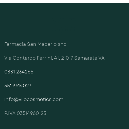
Farmacia San Macario snc
Via Contardo Ferrini, 41, 21017 Samarate VA
0331 234266
351 3614027
info@vilocosmetics.com
P.IVA 03514960123