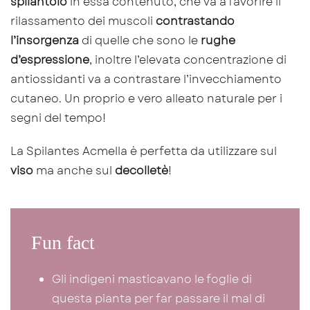
spilantolo
in essa contenuto, che va a favorire il
rilassamento dei muscoli
contrastando
l’insorgenza
di quelle che sono le
rughe
d’espressione
, inoltre l’elevata concentrazione di
antiossidanti va a contrastare l’invecchiamento
cutaneo. Un proprio e vero alleato naturale per i
segni del tempo!
La Spilantes Acmella è perfetta da utilizzare sul
viso
ma anche sul
decolletè
!
Fun fact
Gli indigeni masticavano le foglie di
questa pianta per far passare il mal di